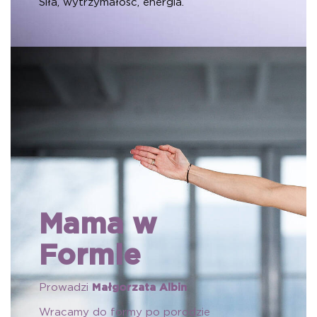
Siła, wytrzymałość, energia.
Mama w
Formie
Prowadzi
Małgorzata Albin
Wracamy do formy po porodzie