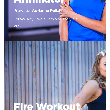
Prowadzi
Adrianna Palka
Spraw, aby Twoje ramiona stały się
sexi.
Fire Workout