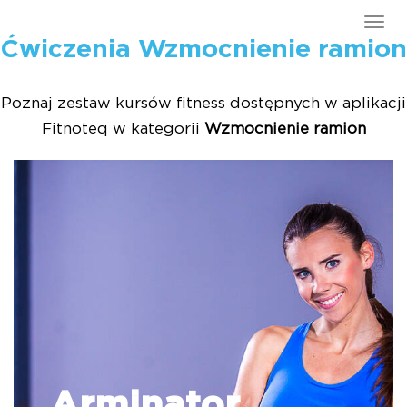
Tog
Ćwiczenia Wzmocnienie ramion
navi
Poznaj zestaw kursów fitness dostępnych w aplikacji
Fitnoteq w kategorii
Wzmocnienie ramion
Arminator