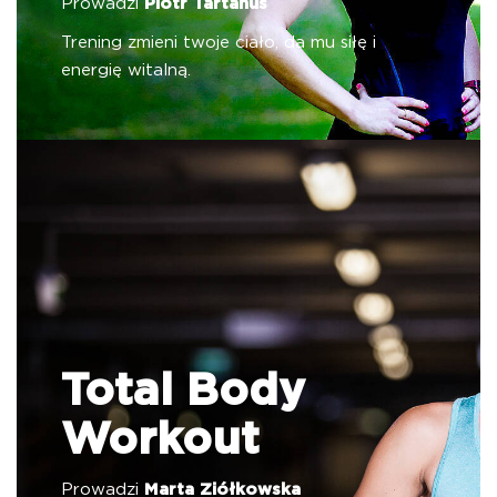
Prowadzi
Piotr Tartanus
Trening zmieni twoje ciało, da mu siłę i
energię witalną.
Total Body
Workout
Prowadzi
Marta Ziółkowska