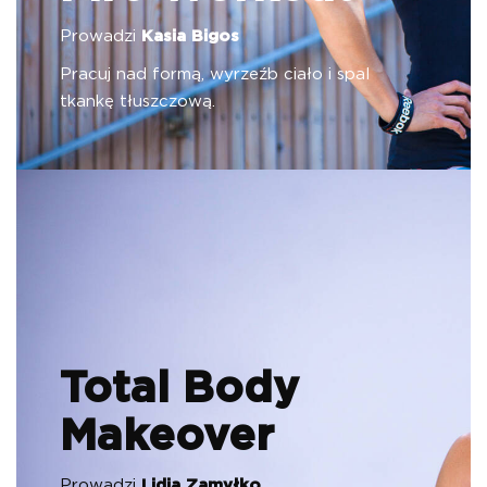
Prowadzi
Kasia Bigos
Pracuj nad formą, wyrzeźb ciało i spal
tkankę tłuszczową.
Total Body
Makeover
Prowadzi
Lidia Zamyłko